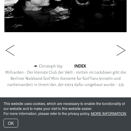
Christoph Voy
INDEX
Milliarden - Der kleinste Club der Welt - mitten im Lockdown gibt die
Berliner Rockband fünf Mini Konzerte für fünf Fans (einzeln und
nacheinander) in ihrem Van, der extra dafür umgebaut wurde. -
2
/
9
This website uses cookies, which are necessary to enable the functionality of
our website and to make your visit to this website easier.
For more information, please refer to the privacy policy.
MORE INFORMATION
OK